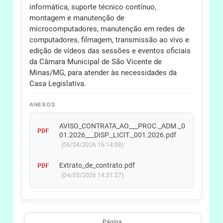
informática, suporte técnico contínuo,
montagem e manutenção de
microcomputadores, manutenção em redes de
computadores, filmagem, transmissão ao vivo e
edição de vídeos das sessões e eventos oficiais
da Câmara Municipal de São Vicente de
Minas/MG, para atender às necessidades da
Casa Legislativa.
ANEXOS
AVISO_CONTRATA_AO___PROC._ADM._0
PDF
01.2026___DISP._LICIT._001.2026.pdf
(06/04/2026 16:14:08)
Extrato_de_contrato.pdf
PDF
(04/05/2026 14:31:27)
Página