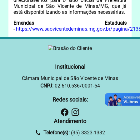
direcionaremos para o sítio oficial da Prefeitura
Municipal de São Vicente de Minas/MG, que já
está disponibilizando as informações necessárias.
Emendas Estaduais
-
https://www.saovicentedeminas.mg.gov.br/pagina/2
Institucional
Câmara Municipal de São Vicente de Minas
CNPJ:
02.610.536/0001-54
Redes sociais:
Atendimento
Telefone(s):
(35) 3323-1332